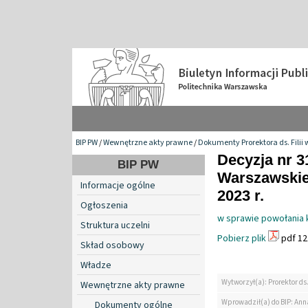
BIP PW
/
Wewnętrzne akty prawne
/
Dokumenty Prorektora ds. Filii 
Decyzja nr 3
BIP PW
Warszawskiej
Informacje ogólne
2023 r.
Ogłoszenia
w sprawie powołania 
Struktura uczelni
Pobierz plik
pdf 12
Skład osobowy
Władze
Wytworzył(a): Prorektor ds.
Wewnętrzne akty prawne
Wprowadził(a) do BIP: Ann
Dokumenty ogólne