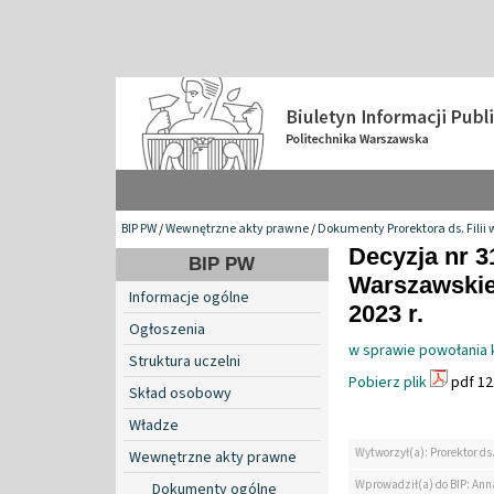
BIP PW
/
Wewnętrzne akty prawne
/
Dokumenty Prorektora ds. Filii 
Decyzja nr 3
BIP PW
Warszawskiej
Informacje ogólne
2023 r.
Ogłoszenia
w sprawie powołania 
Struktura uczelni
Pobierz plik
pdf 12
Skład osobowy
Władze
Wytworzył(a): Prorektor ds.
Wewnętrzne akty prawne
Wprowadził(a) do BIP: Ann
Dokumenty ogólne