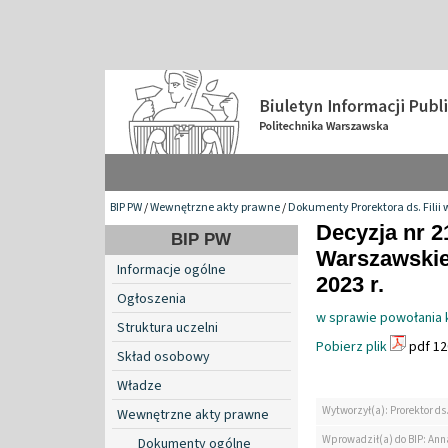
BIP PW
/
Wewnętrzne akty prawne
/
Dokumenty Prorektora ds. Filii 
Decyzja nr 2
BIP PW
Warszawskiej
Informacje ogólne
2023 r.
Ogłoszenia
w sprawie powołania 
Struktura uczelni
Pobierz plik
pdf 12
Skład osobowy
Władze
Wytworzył(a): Prorektor ds.
Wewnętrzne akty prawne
Wprowadził(a) do BIP: Ann
Dokumenty ogólne