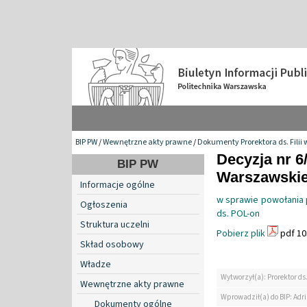
BIP PW
/
Wewnętrzne akty prawne
/
Dokumenty Prorektora ds. Filii 
Decyzja nr 6
BIP PW
Warszawskiej 
Informacje ogólne
w sprawie powołania p
Ogłoszenia
ds. POL-on
Struktura uczelni
Pobierz plik
pdf 10
Skład osobowy
Władze
Wytworzył(a): Prorektor ds.
Wewnętrzne akty prawne
Wprowadził(a) do BIP: Ad
Dokumenty ogólne