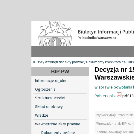
BIP PW
/
Wewnętrzne akty prawne
/
Dokumenty Prorektora ds. Filii 
Decyzja nr 1
BIP PW
Warszawskiej 
Informacje ogólne
w sprawie powołania 
Ogłoszenia
Pobierz plik
pdf 13
Struktura uczelni
Skład osobowy
Władze
Wytworzył(a): Prorektor ds.
Wewnętrzne akty prawne
Wprowadził(a) do BIP: Ad
Zaktualizował(a): Adrian
Dokumenty ogólne