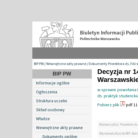
BIP PW
/
Wewnętrzne akty prawne
/
Dokumenty Prorektora ds. Filii 
Decyzja nr 1
BIP PW
Warszawskiej 
Informacje ogólne
w sprawie powołania P
Ogłoszenia
ds. praktyk studencki
Struktura uczelni
Pobierz plik
pdf 11
Skład osobowy
Władze
Wytworzył(a): Prorektor ds.
Wewnętrzne akty prawne
Wprowadził(a) do BIP: Ad
Dokumenty ogólne