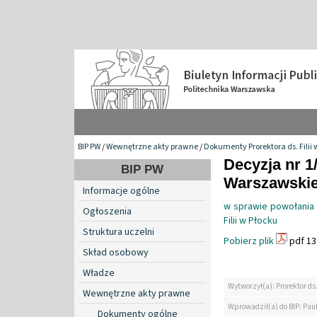
BIP PW
/
Wewnętrzne akty prawne
/
Dokumenty Prorektora ds. Filii 
Decyzja nr 1
BIP PW
Warszawskiej 
Informacje ogólne
w sprawie powołania 
Ogłoszenia
Filii w Płocku
Struktura uczelni
Pobierz plik
pdf 13
Skład osobowy
Władze
Wytworzył(a): Prorektor ds.
Wewnętrzne akty prawne
Wprowadził(a) do BIP: Paul
Dokumenty ogólne