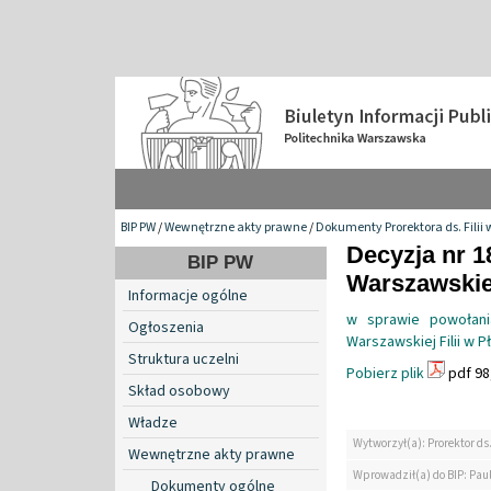
BIP PW
/
Wewnętrzne akty prawne
/
Dokumenty Prorektora ds. Filii 
Decyzja nr 1
BIP PW
Warszawskiej
Informacje ogólne
w sprawie powołani
Ogłoszenia
Warszawskiej Filii w P
Struktura uczelni
Pobierz plik
pdf 98
Skład osobowy
Władze
Wytworzył(a): Prorektor ds.
Wewnętrzne akty prawne
Wprowadził(a) do BIP: Paul
Dokumenty ogólne