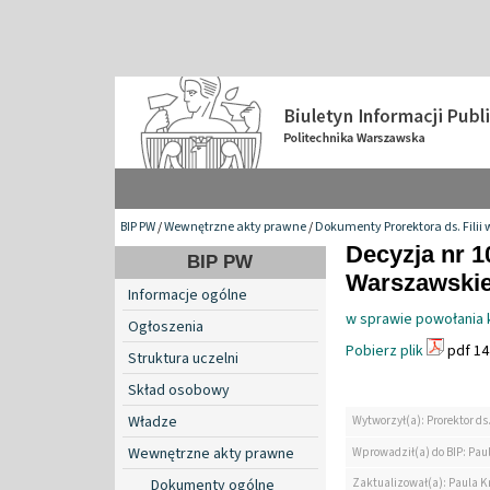
BIP PW
/
Wewnętrzne akty prawne
/
Dokumenty Prorektora ds. Filii 
Decyzja nr 1
BIP PW
Warszawskiej
Informacje ogólne
w sprawie powołania k
Ogłoszenia
Pobierz plik
pdf 14
Struktura uczelni
Skład osobowy
Władze
Wytworzył(a): Prorektor ds.
Wewnętrzne akty prawne
Wprowadził(a) do BIP: Paul
Zaktualizował(a): Paula Kr
Dokumenty ogólne