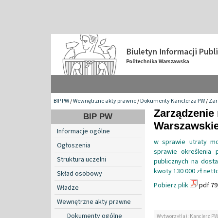
BIP PW
/
Wewnętrzne akty prawne
/
Dokumenty Kanclerza PW
/
Zar
Zarządzenie 
BIP PW
Warszawskiej
Informacje ogólne
w sprawie utraty mo
Ogłoszenia
sprawie określenia
Struktura uczelni
publicznych na dosta
kwoty 130 000 zł nett
Skład osobowy
Pobierz plik
pdf 79
Władze
Wewnętrzne akty prawne
Dokumenty ogólne
Wytworzył(a): Kanclerz P