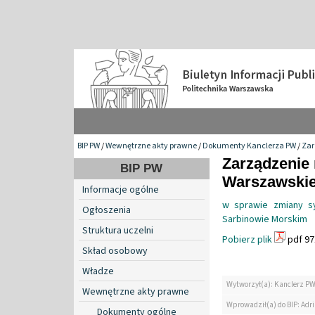
BIP PW
/
Wewnętrzne akty prawne
/
Dokumenty Kanclerza PW
/
Zar
Zarządzenie 
BIP PW
Warszawskiej
Informacje ogólne
w sprawie zmiany 
Ogłoszenia
Sarbinowie Morskim
Struktura uczelni
Pobierz plik
pdf 97
Skład osobowy
Władze
Wytworzył(a): Kanclerz P
Wewnętrzne akty prawne
Wprowadził(a) do BIP: Ad
Dokumenty ogólne