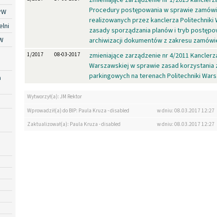
Procedury postępowania w sprawie zamówi
PW
realizowanych przez kanclerza Politechniki
lni
zasady sporządzania planów i tryb postępo
W
archiwizacji dokumentów z zakresu zamówi
1/2017
08-03-2017
zmieniające zarządzenie nr 4/2011 Kanclerza
Warszawskiej w sprawie zasad korzystania 
parkingowych na terenach Politechniki War
a
Wytworzył(a): JM Rektor
Wprowadził(a) do BIP: Paula Kruza - disabled
w dniu: 08.03.2017 12:27
Zaktualizował(a): Paula Kruza - disabled
w dniu: 08.03.2017 12:27