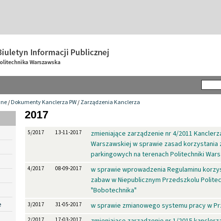
wne
/
Dokumenty Kanclerza PW
/
Zarządzenia Kanclerza
2017
5/2017
13-11-2017
zmieniające zarządzenie nr 4/2011 Kanclerza
Warszawskiej w sprawie zasad korzystania 
parkingowych na terenach Politechniki War
4/2017
08-09-2017
w sprawie wprowadzenia Regulaminu korzys
zabaw w Niepublicznym Przedszkolu Politec
"Bobotechnika"
e
3/2017
31-05-2017
w sprawie zmianowego systemu pracy w P
2/2017
17-03-2017
zmieniające zarządzenie nr 1/2015 kancler