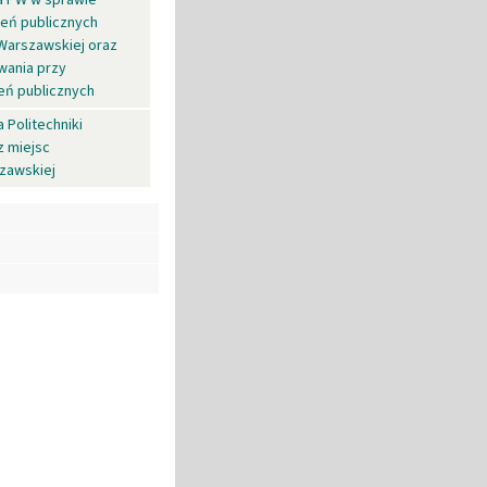
eń publicznych
 Warszawskiej oraz
wania przy
eń publicznych
 Politechniki
z miejsc
szawskiej