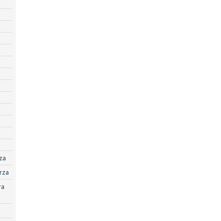
za
rza
ra