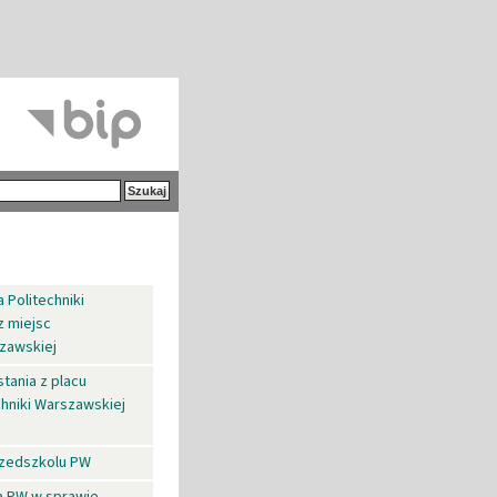
 Politechniki
z miejsc
szawskiej
tania z placu
hniki Warszawskiej
rzedszkolu PW
za PW w sprawie