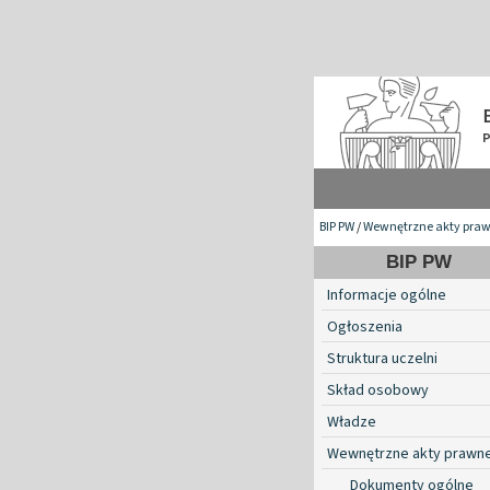
BIP PW
/
Wewnętrzne akty pra
BIP PW
Informacje ogólne
Ogłoszenia
Struktura uczelni
Skład osobowy
Władze
Wewnętrzne akty prawn
Dokumenty ogólne