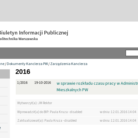
wne
/
Dokumenty Kanclerza PW
/
Zarządzenia Kanclerza
2016
1/2016
19-10-2016
w sprawie rozkładu czasu pracy w Administ
Mieszkalnych PW
Wytworzył(a): JM Rektor
Wprowadził(a) do BIP: Paula Kruza - disabled
w dniu: 12.01.2016 14:04
Zaktualizował(a): Paula Kruza - disabled
w dniu: 12.01.2016 14:04
e