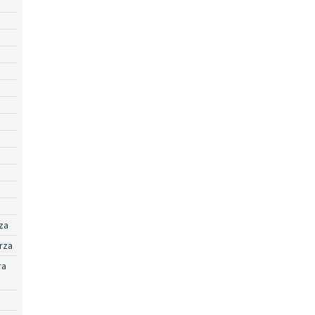
za
rza
ra