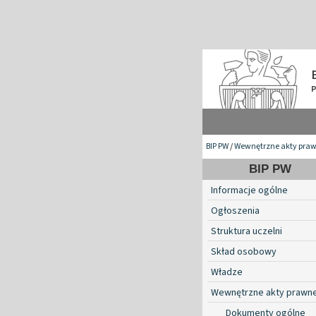
BIP PW
/
Wewnętrzne akty pra
BIP PW
Informacje ogólne
Ogłoszenia
Struktura uczelni
Skład osobowy
Władze
Wewnętrzne akty prawn
Dokumenty ogólne