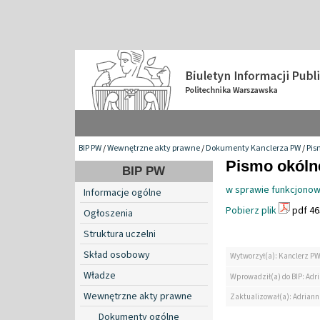
BIP PW
/
Wewnętrzne akty prawne
/
Dokumenty Kanclerza PW
/
Pis
Pismo okólne
BIP PW
w sprawie funkcjonowa
Informacje ogólne
Pobierz plik
pdf 46
Ogłoszenia
Struktura uczelni
Skład osobowy
Wytworzył(a): Kanclerz P
Władze
Wprowadził(a) do BIP: Ad
Wewnętrzne akty prawne
Zaktualizował(a): Adrian
Dokumenty ogólne