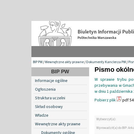
BIP PW
/
Wewnętrzne akty prawne
/
Dokumenty Kanclerza PW
/
Pis
Pismo okólne
BIP PW
W sprawie trybu pos
Informacje ogólne
przebywania w Gmach
Ogłoszenia
w dniu 1 października 
Struktura uczelni
Pobierz plik
pdf 54
Skład osobowy
Władze
Wytworzył(a):
Wewnętrzne akty prawne
Wprowadził(a) do BIP: Ark
Dokumenty ogólne