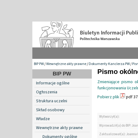
BIP PW
/
Wewnętrzne akty prawne
/
Dokumenty Kanclerza PW
/
Pis
Pismo okólne
BIP PW
Zmieniające pismo ok
Informacje ogólne
funkcjonowania Uczeln
Ogłoszenia
Pobierz plik
pdf 37
Struktura uczelni
Skład osobowy
Wytworzył(a):
Władze
Wprowadził(a) do BIP: Jo
Wewnętrzne akty prawne
Zaktualizował(a): Joanna
Dokumenty ogólne