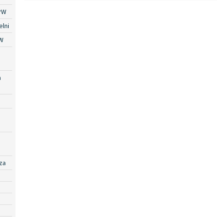
PW
lni
W
a
za