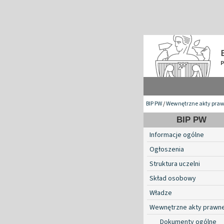
BIP PW
/
Wewnętrzne akty pra
BIP PW
Informacje ogólne
Ogłoszenia
Struktura uczelni
Skład osobowy
Władze
Wewnętrzne akty prawn
Dokumenty ogólne