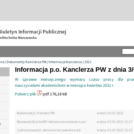
wne
/
Dokumenty Kanclerza PW
/
Informacje Kanclerza
/
2021
Informacja p.o. Kanclerza PW z dnia 3
W sprawie miesięcznego wymiaru czasu pracy dla prac
nauczycielami akademickimi w miesiącu kwietniu 2021 r.
Pobierz plik
pdf 176,18 kB
Wytworzył(a): Kanclerz PW
w dniu: 03.03.2021
Wprowadził(a) do BIP: Adrianna Aniszewska Łach
w dniu: 03.03.2021 15:17
e
Zaktualizował(a): Adrianna Aniszewska Łach
w dniu: 03.03.2021 15:17