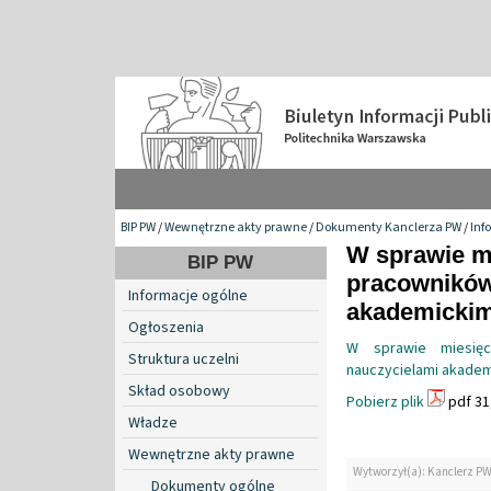
BIP PW
/
Wewnętrzne akty prawne
/
Dokumenty Kanclerza PW
/
Inf
W sprawie m
BIP PW
pracowników
Informacje ogólne
akademickim
Ogłoszenia
W sprawie miesię
Struktura uczelni
nauczycielami akadem
Skład osobowy
Pobierz plik
pdf 31
Władze
Wewnętrzne akty prawne
Wytworzył(a): Kanclerz P
Dokumenty ogólne