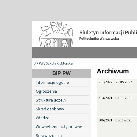
BIP PW
/
Szkoła doktorska
Archiwum
BIP PW
Informacje ogólne
211/2022
25-05-2022
Ogłoszenia
313/2021
05-11-2021
Struktura uczelni
Skład osobowy
Władze
106/2021
03-11-2021
Wewnętrzne akty prawne
Sprawozdania