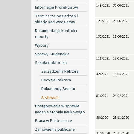
149/2021
30-06-2021
Informacje Prorektorów
Terminarze posiedzeń i
123/2021
23-06-2021
składy Rad Wydziałów
Dokumentacja kontroli i
raporty
132/2021
15-06-2021
Wybory
Sprawy Studenckie
111/2021
18-05-2021
Szkoła doktorska
Zarządzenia Rektora
42/2021
18-05-2021
Decyzje Rektora
Dokumenty Senatu
81/2021
24-02-2021
Archiwum
Postępowania w sprawie
nadania stopnia naukowego
56/2020
25-11-2020
Praca w Politechnice
Zamówienia publiczne
315/2020
20-11-2020