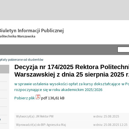
płaty pobierane od studentów
Decyzja nr 174/2025 Rektora Politechn
Warszawskiej z dnia 25 sierpnia 2025 r
w sprawie ustalenia wysokości opłat za kursy dokształcające w P
rozpoczynające się w roku akademickim 2025/2026
Pobierz plik
pdf 136,61 kB
Wytworzył(a): JM Rektor PW
w dniu: 25.08.2025
e
Wprowadził(a) do BIP: Agnieszka Maj
w dniu: 25.08.2025 12:25