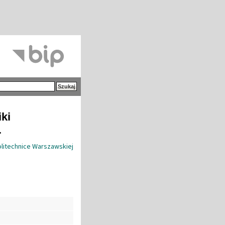
iki
.
olitechnice Warszawskiej