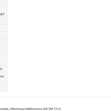
ego
ch
niu
arszawa, Informacja telefoniczna (22) 234-72-11