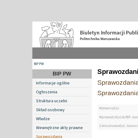
BIP PW
Sprawozdan
BIP PW
Sprawozdania
Informacje ogólne
Ogłoszenia
Sprawozdani
Struktura uczelni
Wytworzył(a):
Skład osobowy
Wprowadził(a) do BIP: Jo
Władze
Zaktualizował(a): Joanna
Wewnętrzne akty prawne
Sprawozdania