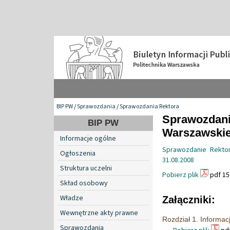
BIP PW
/
Sprawozdania
/
Sprawozdania Rektora
Sprawozdanie
BIP PW
Warszawskiej
Informacje ogólne
Sprawozdanie Rektora
Ogłoszenia
31.08.2008
Struktura uczelni
Pobierz plik
pdf 15
Skład osobowy
Władze
Załączniki:
Wewnętrzne akty prawne
Rozdział 1. Informac
Sprawozdania