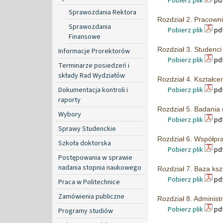
Pobierz plik
pdf
Sprawozdania Rektora
Rozdział 2. Pracowni
Sprawozdania
Pobierz plik
pdf
Finansowe
Rozdział 3. Studenci
Informacje Prorektorów
Pobierz plik
pdf
Terminarze posiedzeń i
składy Rad Wydziałów
Rozdział 4. Kształce
Dokumentacja kontroli i
Pobierz plik
pdf
raporty
Rozdział 5. Badania
Wybory
Pobierz plik
pdf
Sprawy Studenckie
Rozdział 6. Współpr
Szkoła doktorska
Pobierz plik
pdf
Postępowania w sprawie
nadania stopnia naukowego
Rozdział 7. Baza ks
Pobierz plik
pdf
Praca w Politechnice
Zamówienia publiczne
Rozdział 8. Administ
Pobierz plik
pdf
Programy studiów