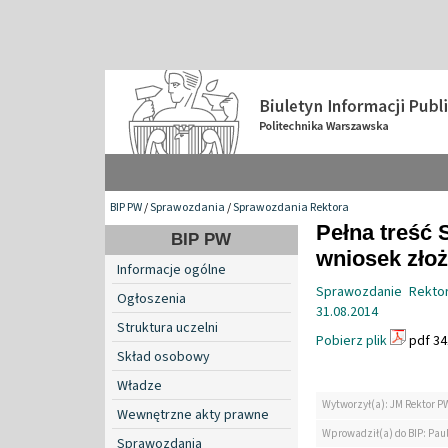
BIP PW
/
Sprawozdania
/
Sprawozdania Rektora
Pełna treść 
BIP PW
wniosek zło
Informacje ogólne
Sprawozdanie Rektora
Ogłoszenia
31.08.2014
Struktura uczelni
Pobierz plik
pdf 34
Skład osobowy
Władze
Wytworzył(a): JM Rektor P
Wewnętrzne akty prawne
Wprowadził(a) do BIP: Paul
Sprawozdania