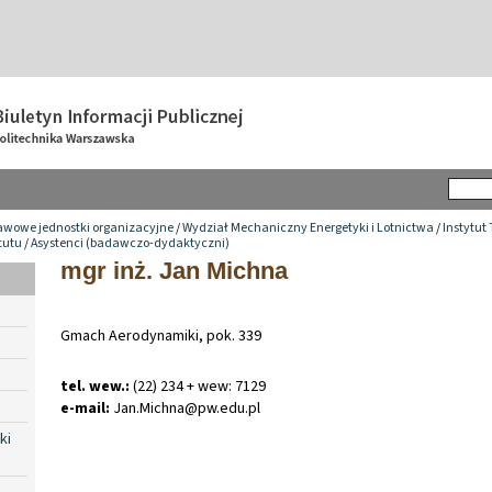
awowe jednostki organizacyjne
/
Wydział Mechaniczny Energetyki i Lotnictwa
/
Instytut
tutu
/
Asystenci (badawczo-dydaktyczni)
mgr inż. Jan Michna
Gmach Aerodynamiki, pok. 339
tel. wew.:
(22) 234 + wew: 7129
e-mail:
Jan
.
Michna@pw
.
edu
.
pl
ki