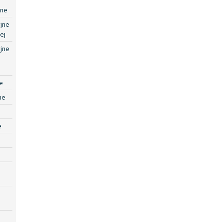
jne
jne
ej
jne
e
ne
e