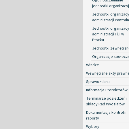
Ogólnouczelniane
jednostki organizacy
Jednostki organizacy
administracji centraln
Jednostki organizacy
administracji Filii w
Płocku
Jednostki zewnętrzn
Organizacje społecz
Władze
Wewnętrzne akty prawn
Sprawozdania
Informacje Prorektorów
Terminarze posiedzeń i
składy Rad Wydziałów
Dokumentacja kontroli i
raporty
Wybory