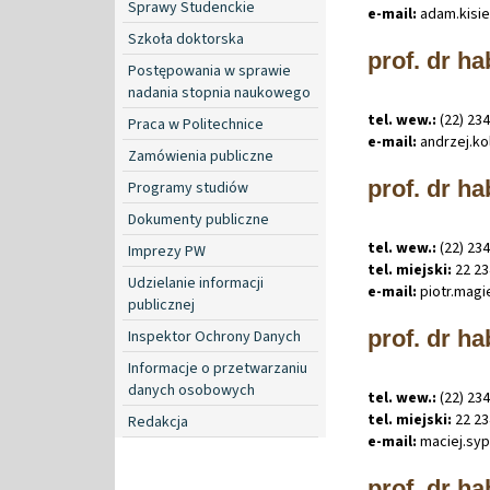
Sprawy Studenckie
e-mail:
adam
.
kisi
Szkoła doktorska
prof. dr ha
Postępowania w sprawie
nadania stopnia naukowego
tel. wew.:
(22) 23
Praca w Politechnice
e-mail:
andrzej
.
ko
Zamówienia publiczne
prof. dr ha
Programy studiów
Dokumenty publiczne
tel. wew.:
(22) 23
Imprezy PW
tel. miejski:
22 23
Udzielanie informacji
e-mail:
piotr
.
magi
publicznej
prof. dr ha
Inspektor Ochrony Danych
Informacje o przetwarzaniu
danych osobowych
tel. wew.:
(22) 23
tel. miejski:
22 23
Redakcja
e-mail:
maciej
.
sy
prof. dr h