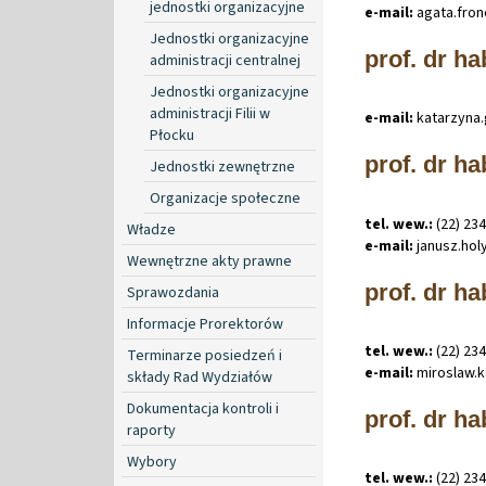
jednostki organizacyjne
e-mail:
agata
.
fro
Jednostki organizacyjne
prof. dr h
administracji centralnej
Jednostki organizacyjne
administracji Filii w
e-mail:
katarzyna
.
Płocku
prof. dr ha
Jednostki zewnętrzne
Organizacje społeczne
tel. wew.:
(22) 23
Władze
e-mail:
janusz
.
hol
Wewnętrzne akty prawne
prof. dr ha
Sprawozdania
Informacje Prorektorów
tel. wew.:
(22) 23
Terminarze posiedzeń i
e-mail:
miroslaw
.
k
składy Rad Wydziałów
Dokumentacja kontroli i
prof. dr ha
raporty
Wybory
tel. wew.:
(22) 234