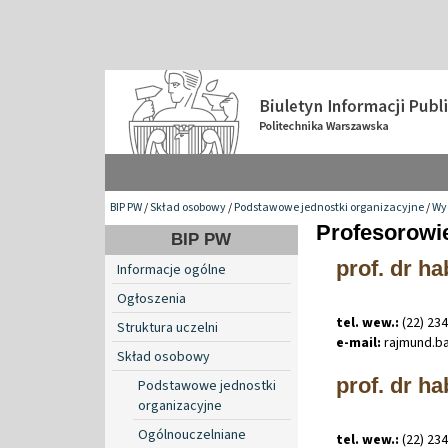
BIP PW
/
Skład osobowy
/
Podstawowe jednostki organizacyjne
/
Wyd
Profesorowi
BIP PW
prof. dr h
Informacje ogólne
Ogłoszenia
tel. wew.:
(22) 23
Struktura uczelni
e-mail:
rajmund
.
b
Skład osobowy
prof. dr ha
Podstawowe jednostki
organizacyjne
Ogólnouczelniane
tel. wew.:
(22) 23