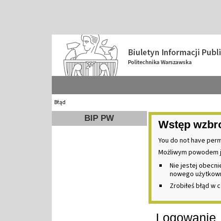
Błąd
BIP PW
Wstęp wzbr
You do not have perm
Możliwym powodem j
Nie jestej obecn
nowego użytkownik
Zrobiłeś błąd w c
Logowanie