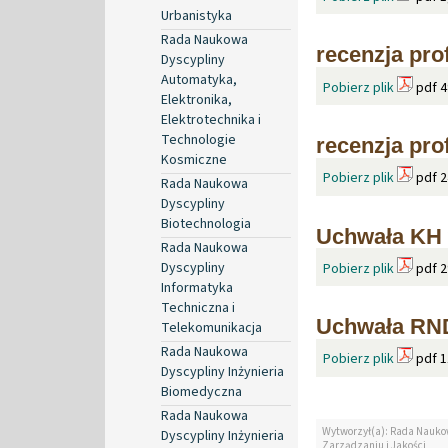
Urbanistyka
Rada Naukowa
recenzja pro
Dyscypliny
Automatyka,
Pobierz plik
pdf 4
Elektronika,
Elektrotechnika i
Technologie
recenzja pro
Kosmiczne
Pobierz plik
pdf 2
Rada Naukowa
Dyscypliny
Biotechnologia
Uchwała KH 
Rada Naukowa
Dyscypliny
Pobierz plik
pdf 2
Informatyka
Techniczna i
Uchwała RND
Telekomunikacja
Rada Naukowa
Pobierz plik
pdf 1
Dyscypliny Inżynieria
Biomedyczna
Rada Naukowa
Wytworzył(a): Rada Nauko
Dyscypliny Inżynieria
Zarządzaniu i Jakości