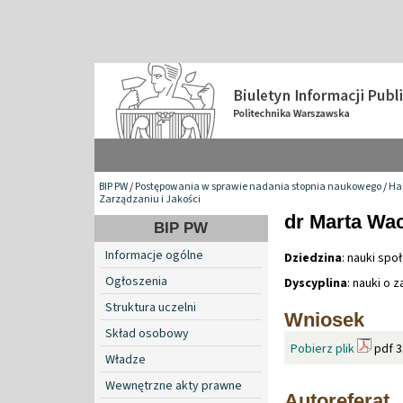
BIP PW
/
Postępowania w sprawie nadania stopnia naukowego
/
Hab
Zarządzaniu i Jakości
dr Marta Wa
BIP PW
Informacje ogólne
Dziedzina
: nauki spo
Ogłoszenia
Dyscyplina
: nauki o z
Struktura uczelni
Wniosek
Skład osobowy
Pobierz plik
pdf 3
Władze
Wewnętrzne akty prawne
Autoreferat