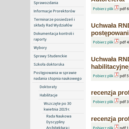
Sprawozdania
Pobierz plik
pdf 6
Informacje Prorektorów
Terminarze posiedzeń i
Uchwała RND
składy Rad Wydziałów
postępowani
Dokumentacja kontroli i
raporty
Pobierz plik
pdf 4
Wybory
Sprawy Studenckie
Uchwała RND
Szkoła doktorska
habilitacyjne
Postępowania w sprawie
Pobierz plik
pdf 5
nadania stopnia naukowego
Doktoraty
recenzja pro
Habilitacje
Pobierz plik
pdf 3
Wszczęte po 30
kwietnia 2019 r.
Rada Naukowa
recenzja pro
Dyscypliny
Architektura i
Pobierz plik
pdf 1