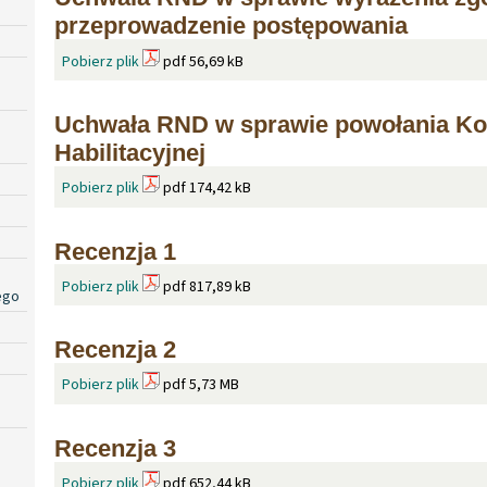
przeprowadzenie postępowania
Pobierz plik
pdf 56,69 kB
Uchwała RND w sprawie powołania Ko
Habilitacyjnej
Pobierz plik
pdf 174,42 kB
Recenzja 1
Pobierz plik
pdf 817,89 kB
ego
Recenzja 2
Pobierz plik
pdf 5,73 MB
Recenzja 3
Pobierz plik
pdf 652,44 kB