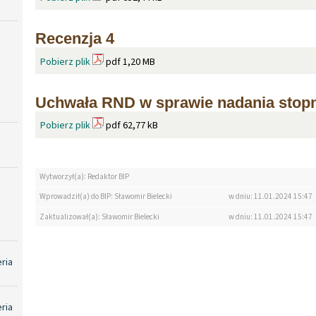
Recenzja 4
Pobierz plik
pdf 1,20 MB
Uchwała RND w sprawie nadania stop
Pobierz plik
pdf 62,77 kB
Wytworzył(a): Redaktor BIP
Wprowadził(a) do BIP: Sławomir Bielecki
w dniu: 11.01.2024 15:47
Zaktualizował(a): Sławomir Bielecki
w dniu: 11.01.2024 15:47
eria
eria