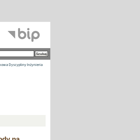
owa Dyscypliny Inżynieria
ody na