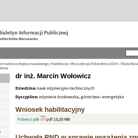
ie nadania stopnia naukowego
/
Habilitacje
/
Wszczęte po 30 kwietnia 2019 r.
/
Rada Nauk
getyka
dr inż. Marcin Wołowicz
Dziedzina:
nauk inżynieryjno-technicznych
Dyscyplina:
inżynieria środowiska, górnictwo i energetyka
Wniosek habilitacyjny
Pobierz plik
pdf 10,05 MB
e
Uchwała RND w sprawie wyrażenia zg