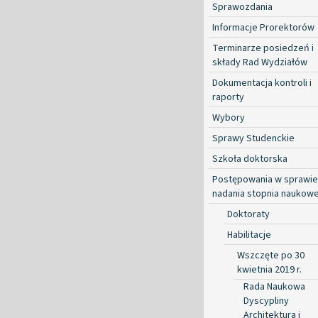
Sprawozdania
Informacje Prorektorów
Terminarze posiedzeń i
składy Rad Wydziałów
Dokumentacja kontroli i
raporty
Wybory
Sprawy Studenckie
Szkoła doktorska
Postępowania w sprawie
nadania stopnia naukow
Doktoraty
Habilitacje
Wszczęte po 30
kwietnia 2019 r.
Rada Naukowa
Dyscypliny
Architektura i