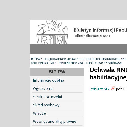
BIP PW
/
Postępowania w sprawie nadania stopnia naukowego
/
Hab
Środowiska, Górnictwo i Energetyka
/
dr inż. Łukasz Szabłowski
Uchwała RND
BIP PW
habilitacyjne
Informacje ogólne
Ogłoszenia
Pobierz plik
pdf 13
Struktura uczelni
Skład osobowy
Władze
Wewnętrzne akty prawne