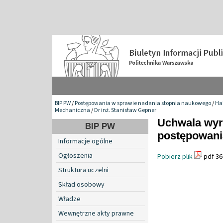
BIP PW
/
Postępowania w sprawie nadania stopnia naukowego
/
Hab
Mechaniczna
/
Dr inż. Stanisław Gepner
Uchwala wyr
BIP PW
postępowani
Informacje ogólne
Ogłoszenia
Pobierz plik
pdf 36
Struktura uczelni
Skład osobowy
Władze
Wewnętrzne akty prawne