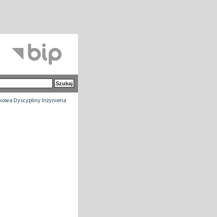
owa Dyscypliny Inżynieria