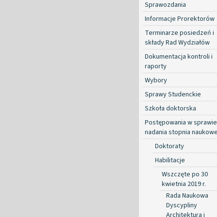
Sprawozdania
Informacje Prorektorów
Terminarze posiedzeń i
składy Rad Wydziałów
Dokumentacja kontroli i
raporty
Wybory
Sprawy Studenckie
Szkoła doktorska
Postępowania w sprawie
nadania stopnia naukow
Doktoraty
Habilitacje
Wszczęte po 30
kwietnia 2019 r.
Rada Naukowa
Dyscypliny
Architektura i