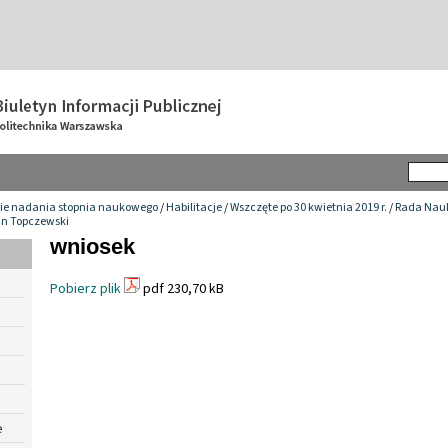
ie nadania stopnia naukowego
/
Habilitacje
/
Wszczęte po 30 kwietnia 2019 r.
/
Rada Nauk
ian Topczewski
wniosek
Pobierz plik
pdf 230,70 kB
e