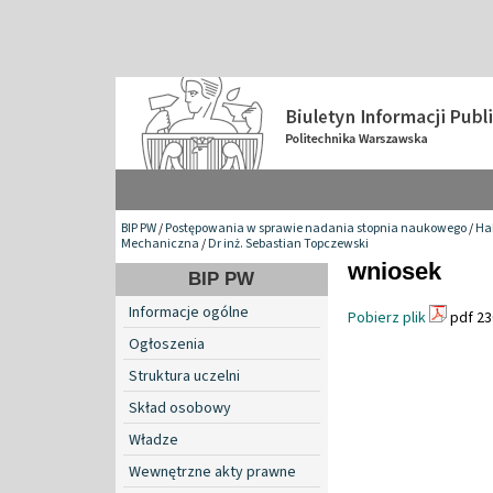
BIP PW
/
Postępowania w sprawie nadania stopnia naukowego
/
Hab
Mechaniczna
/
Dr inż. Sebastian Topczewski
wniosek
BIP PW
Informacje ogólne
Pobierz plik
pdf 23
Ogłoszenia
Struktura uczelni
Skład osobowy
Władze
Wewnętrzne akty prawne