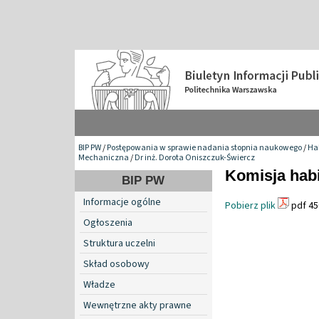
BIP PW
/
Postępowania w sprawie nadania stopnia naukowego
/
Hab
Mechaniczna
/
Dr inż. Dorota Oniszczuk-Świercz
Komisja habi
BIP PW
Informacje ogólne
Pobierz plik
pdf 45
Ogłoszenia
Struktura uczelni
Skład osobowy
Władze
Wewnętrzne akty prawne