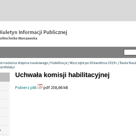
ie nadania stopnia naukowego
/
Habilitacje
/
Wszczęte po 30 kwietnia 2019 r.
/
Rada Nauk
anifolskyi
Uchwała komisji habilitacyjnej
Pobierz plik
pdf 258,66 kB
e