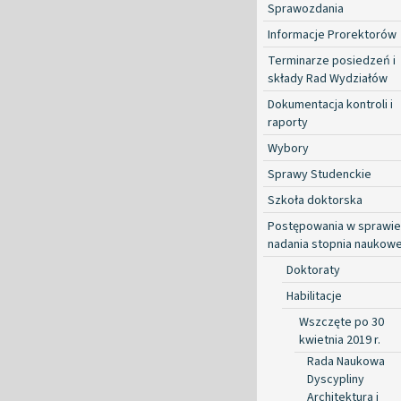
Sprawozdania
Informacje Prorektorów
Terminarze posiedzeń i
składy Rad Wydziałów
Dokumentacja kontroli i
raporty
Wybory
Sprawy Studenckie
Szkoła doktorska
Postępowania w sprawie
nadania stopnia naukow
Doktoraty
Habilitacje
Wszczęte po 30
kwietnia 2019 r.
Rada Naukowa
Dyscypliny
Architektura i