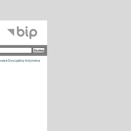
owa Dyscypliny Inżynieria