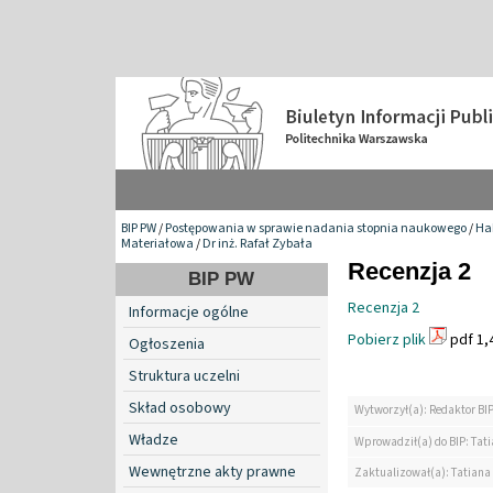
BIP PW
/
Postępowania w sprawie nadania stopnia naukowego
/
Hab
Materiałowa
/
Dr inż. Rafał Zybała
Recenzja 2
BIP PW
Recenzja 2
Informacje ogólne
Pobierz plik
pdf 1,
Ogłoszenia
Struktura uczelni
Skład osobowy
Wytworzył(a): Redaktor BI
Władze
Wprowadził(a) do BIP: Tat
Wewnętrzne akty prawne
Zaktualizował(a): Tatiana