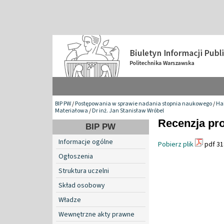
BIP PW
/
Postępowania w sprawie nadania stopnia naukowego
/
Hab
Materiałowa
/
Dr inż. Jan Stanisław Wróbel
Recenzja pro
BIP PW
Informacje ogólne
Pobierz plik
pdf 31
Ogłoszenia
Struktura uczelni
Skład osobowy
Władze
Wewnętrzne akty prawne