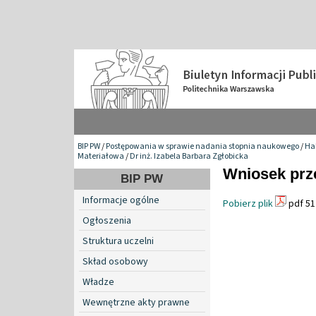
BIP PW
/
Postępowania w sprawie nadania stopnia naukowego
/
Hab
Materiałowa
/
Dr inż. Izabela Barbara Zgłobicka
Wniosek prz
BIP PW
Informacje ogólne
Pobierz plik
pdf 51
Ogłoszenia
Struktura uczelni
Skład osobowy
Władze
Wewnętrzne akty prawne