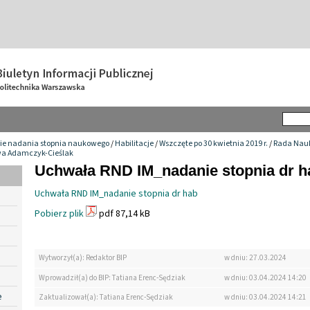
ie nadania stopnia naukowego
/
Habilitacje
/
Wszczęte po 30 kwietnia 2019 r.
/
Rada Nauk
awa Adamczyk-Cieślak
Uchwała RND IM_nadanie stopnia dr h
Uchwała RND IM_nadanie stopnia dr hab
Pobierz plik
pdf 87,14 kB
Wytworzył(a): Redaktor BIP
w dniu: 27.03.2024
Wprowadził(a) do BIP: Tatiana Erenc-Sędziak
w dniu: 03.04.2024 14:20
e
Zaktualizował(a): Tatiana Erenc-Sędziak
w dniu: 03.04.2024 14:21