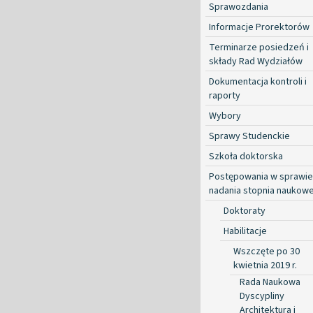
Sprawozdania
Informacje Prorektorów
Terminarze posiedzeń i
składy Rad Wydziałów
Dokumentacja kontroli i
raporty
Wybory
Sprawy Studenckie
Szkoła doktorska
Postępowania w sprawie
nadania stopnia naukow
Doktoraty
Habilitacje
Wszczęte po 30
kwietnia 2019 r.
Rada Naukowa
Dyscypliny
Architektura i