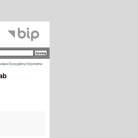
owa Dyscypliny Inżynieria
ab