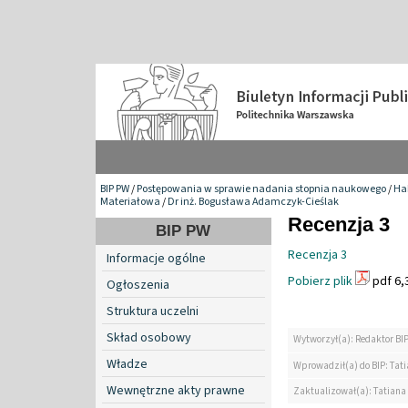
BIP PW
/
Postępowania w sprawie nadania stopnia naukowego
/
Hab
Materiałowa
/
Dr inż. Bogusława Adamczyk-Cieślak
Recenzja 3
BIP PW
Recenzja 3
Informacje ogólne
Pobierz plik
pdf 6,
Ogłoszenia
Struktura uczelni
Skład osobowy
Wytworzył(a): Redaktor BI
Władze
Wprowadził(a) do BIP: Tat
Wewnętrzne akty prawne
Zaktualizował(a): Tatiana