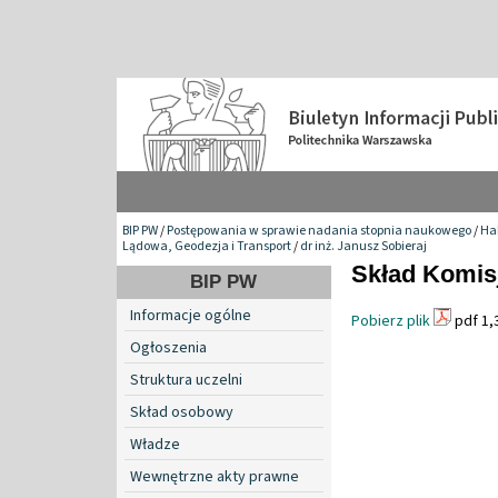
BIP PW
/
Postępowania w sprawie nadania stopnia naukowego
/
Hab
Lądowa, Geodezja i Transport
/
dr inż. Janusz Sobieraj
Skład Komisj
BIP PW
Informacje ogólne
Pobierz plik
pdf 1,
Ogłoszenia
Struktura uczelni
Skład osobowy
Władze
Wewnętrzne akty prawne