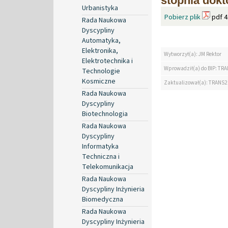
stopnia dokt
Urbanistyka
Pobierz plik
pdf 4
Rada Naukowa
Dyscypliny
Automatyka,
Elektronika,
Wytworzył(a): JM Rektor
Elektrotechnika i
Wprowadził(a) do BIP: TRA
Technologie
Kosmiczne
Zaktualizował(a): TRANS2
Rada Naukowa
Dyscypliny
Biotechnologia
Rada Naukowa
Dyscypliny
Informatyka
Techniczna i
Telekomunikacja
Rada Naukowa
Dyscypliny Inżynieria
Biomedyczna
Rada Naukowa
Dyscypliny Inżynieria