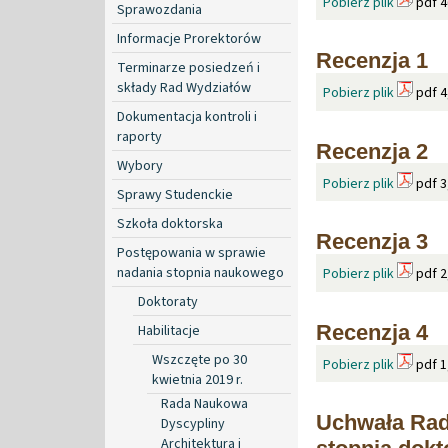
Pobierz plik
pdf 4
Sprawozdania
Informacje Prorektorów
Recenzja 1
Terminarze posiedzeń i
składy Rad Wydziałów
Pobierz plik
pdf 4
Dokumentacja kontroli i
raporty
Recenzja 2
Wybory
Pobierz plik
pdf 3
Sprawy Studenckie
Szkoła doktorska
Recenzja 3
Postępowania w sprawie
nadania stopnia naukowego
Pobierz plik
pdf 2
Doktoraty
Recenzja 4
Habilitacje
Wszczęte po 30
Pobierz plik
pdf 1
kwietnia 2019 r.
Rada Naukowa
Uchwała Rad
Dyscypliny
Architektura i