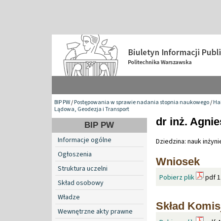
BIP PW
/
Postępowania w sprawie nadania stopnia naukowego
/
Hab
Lądowa, Geodezja i Transport
dr inż. Agni
BIP PW
Informacje ogólne
Dziedzina: nauk inżyn
Ogłoszenia
Wniosek
Struktura uczelni
Pobierz plik
pdf 1
Skład osobowy
Władze
Skład Komisj
Wewnętrzne akty prawne