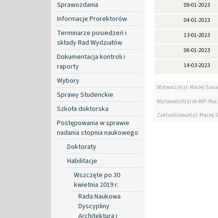
Sprawozdania
09-01-2023
Informacje Prorektorów
04-01-2023
Terminarze posiedzeń i
13-01-2023
składy Rad Wydziałów
06-01-2023
Dokumentacja kontroli i
raporty
14-03-2023
Wybory
Wytworzył(a): Maciej Szwa
Sprawy Studenckie
Wprowadził(a) do BIP: Mac
Szkoła doktorska
Zaktualizował(a): Maciej 
Postępowania w sprawie
nadania stopnia naukowego
Doktoraty
Habilitacje
Wszczęte po 30
kwietnia 2019 r.
Rada Naukowa
Dyscypliny
Architektura i