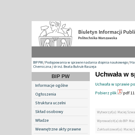
BIP PW
/
Postępowania w sprawie nadania stopnia naukowego
/
Hab
Chemiczna
/
dr inż. Beata Butruk-Raszeja
Uchwała w sp
BIP PW
Uchwała w sprawie pow
Informacje ogólne
Pobierz plik
pdf 11
Ogłoszenia
Struktura uczelni
Skład osobowy
Wytworzył(a): Maciej Szwa
Władze
Wprowadził(a) do BIP: Mac
Wewnętrzne akty prawne
Zaktualizował(a): Maciej 