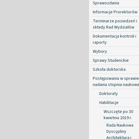
Sprawozdania
Informacje Prorektorów
Terminarze posiedzeń i
składy Rad Wydziałów
Dokumentacja kontroli i
raporty
Wybory
Sprawy Studenckie
Szkoła doktorska
Postępowania w sprawie
nadania stopnia naukow
Doktoraty
Habilitacje
Wszczęte po 30
kwietnia 2019 r.
Rada Naukowa
Dyscypliny
Architektura i