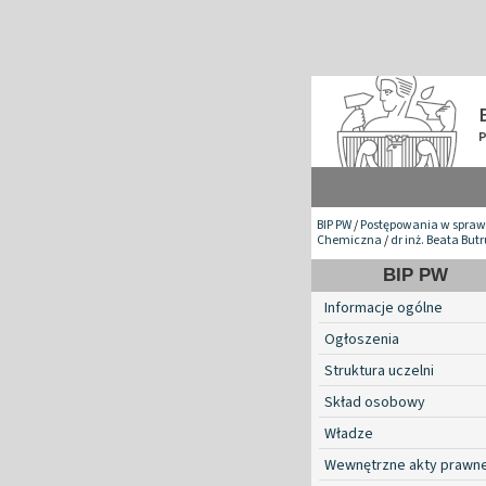
BIP PW
/
Postępowania w spraw
Chemiczna
/
dr inż. Beata But
BIP PW
Informacje ogólne
Ogłoszenia
Struktura uczelni
Skład osobowy
Władze
Wewnętrzne akty prawn