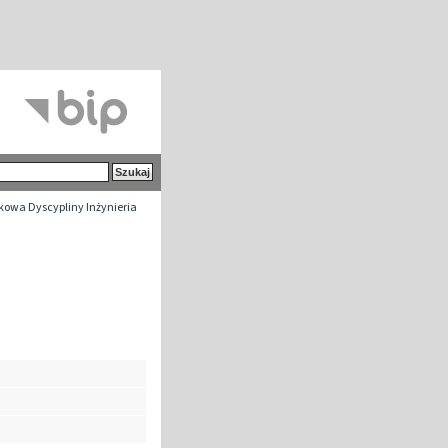
owa Dyscypliny Inżynieria