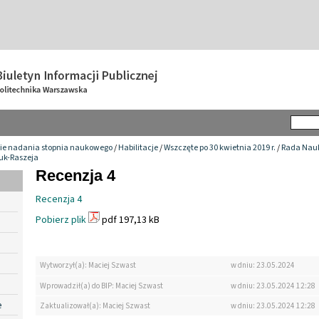
ie nadania stopnia naukowego
/
Habilitacje
/
Wszczęte po 30 kwietnia 2019 r.
/
Rada Nauk
ruk-Raszeja
Recenzja 4
Recenzja 4
Pobierz plik
pdf 197,13 kB
Wytworzył(a): Maciej Szwast
w dniu: 23.05.2024
Wprowadził(a) do BIP: Maciej Szwast
w dniu: 23.05.2024 12:28
e
Zaktualizował(a): Maciej Szwast
w dniu: 23.05.2024 12:28