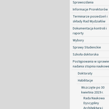
Sprawozdania
Informacje Prorektorów
Terminarze posiedzeń i
składy Rad Wydziałów
Dokumentacja kontroli i
raporty
Wybory
Sprawy Studenckie
Szkoła doktorska
Postępowania w sprawie
nadania stopnia naukow
Doktoraty
Habilitacje
Wszczęte po 30
kwietnia 2019 r.
Rada Naukowa
Dyscypliny
Architektura i