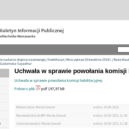
ie nadania stopnia naukowego
/
Habilitacje
/
Wszczęte po 30 kwietnia 2019 r.
/
Rada Nauk
ka Gadomska-Gajadhur
Uchwała w sprawie powołania komisji h
Uchwała w sprawie powołania komisji habilitacyjnej
Pobierz plik
pdf 197,97 kB
Wytworzył(a): Maciej Szwast
w dniu: 19.06.2021
Wprowadził(a) do BIP: Maciej Szwast
w dniu: 19.06.2021 11:26
e
Zaktualizował(a): Maciej Szwast
w dniu: 19.06.2021 11:28