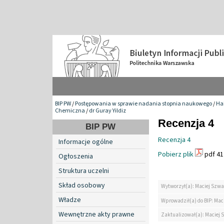
BIP PW
/
Postępowania w sprawie nadania stopnia naukowego
/
Hab
Chemiczna
/
dr Guray Yildiz
Recenzja 4
BIP PW
Recenzja 4
Informacje ogólne
Pobierz plik
pdf 41
Ogłoszenia
Struktura uczelni
Skład osobowy
Wytworzył(a): Maciej Szwa
Władze
Wprowadził(a) do BIP: Mac
Wewnętrzne akty prawne
Zaktualizował(a): Maciej 