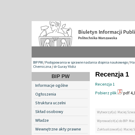
BIP PW
/
Postępowania w sprawie nadania stopnia naukowego
/
Hab
Chemiczna
/
dr Guray Yildiz
Recenzja 1
BIP PW
Recenzja 1
Informacje ogólne
Pobierz plik
pdf 4,
Ogłoszenia
Struktura uczelni
Skład osobowy
Wytworzył(a): Maciej Szwa
Władze
Wprowadził(a) do BIP: Mac
Wewnętrzne akty prawne
Zaktualizował(a): Maciej 