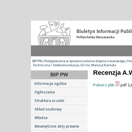
BIP PW
/
Postępowania w sprawie nadania stopnia naukowego
/
Hab
Techniczna i Telekomunikacja
/
Dr inż. Mariusz Kamola
Recenzja A.W
BIP PW
Informacje ogólne
Pobierz plik
pdf 2,
Ogłoszenia
Struktura uczelni
Skład osobowy
Władze
Wewnętrzne akty prawne