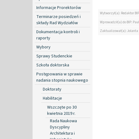
Informacje Prorektorów
Wytworzył(a): Redaktor BI
Terminarze posiedzeń i
Wprowadził(a) do BIP: Pau
składy Rad Wydziałów
Zaktualizował(a): Jolanta
Dokumentacja kontroli i
raporty
Wybory
Sprawy Studenckie
Szkoła doktorska
Postępowania w sprawie
nadania stopnia naukowego
Doktoraty
Habilitacje
Wszczęte po 30
kwietnia 2019 r.
Rada Naukowa
Dyscypliny
Architektura i