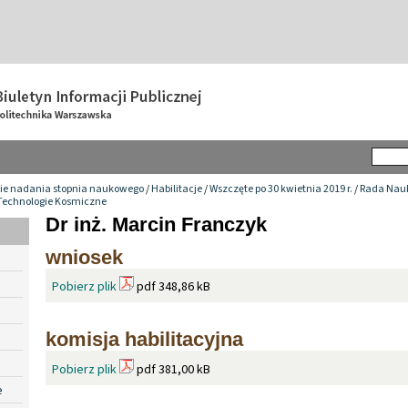
ie nadania stopnia naukowego
/
Habilitacje
/
Wszczęte po 30 kwietnia 2019 r.
/
Rada Nau
i Technologie Kosmiczne
Dr inż. Marcin Franczyk
wniosek
Pobierz plik
pdf 348,86 kB
komisja habilitacyjna
Pobierz plik
pdf 381,00 kB
e