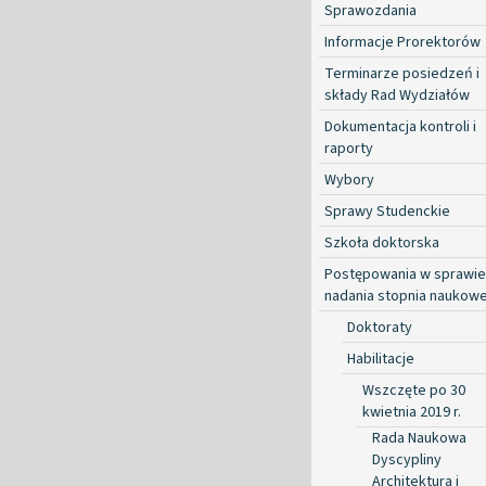
Sprawozdania
Informacje Prorektorów
Terminarze posiedzeń i
składy Rad Wydziałów
Dokumentacja kontroli i
raporty
Wybory
Sprawy Studenckie
Szkoła doktorska
Postępowania w sprawie
nadania stopnia naukow
Doktoraty
Habilitacje
Wszczęte po 30
kwietnia 2019 r.
Rada Naukowa
Dyscypliny
Architektura i