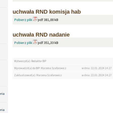
uchwała RND komisja hab
Pobierz plik
pdf 381,00 kB
uchwała RND nadanie
Pobierz plik
pdf 351,33 kB
Wytworzył(a): Redaktor BIP
Wprowadził(a) do BIP: Marzena Szafarowicz
w dniu: 22.01.2024 14:27
Zaktualizował(a): Marzena Szafarowicz
w dniu: 22.01.2024 14:27
eria
eria